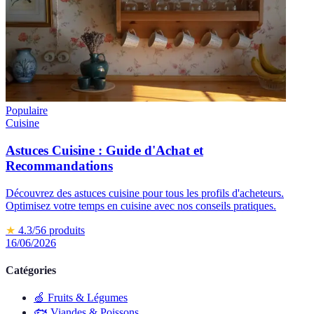
Populaire
Cuisine
Astuces Cuisine : Guide d'Achat et
Recommandations
Découvrez des astuces cuisine pour tous les profils d'acheteurs.
Optimisez votre temps en cuisine avec nos conseils pratiques.
★
4.3
/5
6
produits
16/06/2026
Catégories
🍏
Fruits & Légumes
🐟
Viandes & Poissons