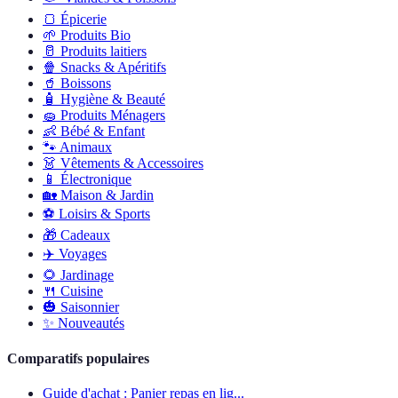
🍞
Épicerie
🌱
Produits Bio
🥛
Produits laitiers
🍿
Snacks & Apéritifs
🥤
Boissons
🧴
Hygiène & Beauté
🧽
Produits Ménagers
👶
Bébé & Enfant
🐾
Animaux
👗
Vêtements & Accessoires
📱
Électronique
🏡
Maison & Jardin
⚽
Loisirs & Sports
🎁
Cadeaux
✈️
Voyages
🌻
Jardinage
🍴
Cuisine
🎃
Saisonnier
✨
Nouveautés
Comparatifs populaires
Guide d'achat : Panier repas en lig...