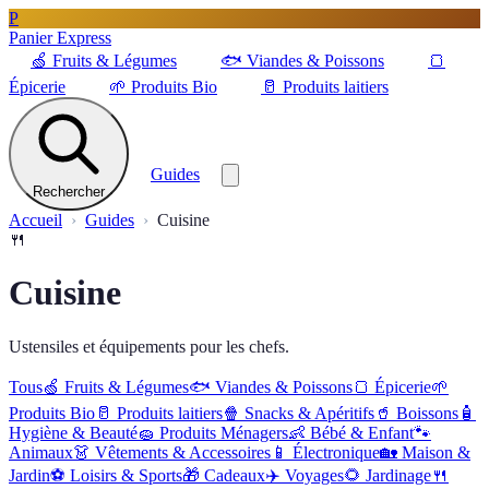
P
Panier Express
🍏
Fruits & Légumes
🐟
Viandes & Poissons
🍞
Épicerie
🌱
Produits Bio
🥛
Produits laitiers
Guides
Rechercher
Accueil
Guides
Cuisine
🍴
Cuisine
Ustensiles et équipements pour les chefs.
Tous
🍏
Fruits & Légumes
🐟
Viandes & Poissons
🍞
Épicerie
🌱
Produits Bio
🥛
Produits laitiers
🍿
Snacks & Apéritifs
🥤
Boissons
🧴
Hygiène & Beauté
🧽
Produits Ménagers
👶
Bébé & Enfant
🐾
Animaux
👗
Vêtements & Accessoires
📱
Électronique
🏡
Maison &
Jardin
⚽
Loisirs & Sports
🎁
Cadeaux
✈️
Voyages
🌻
Jardinage
🍴