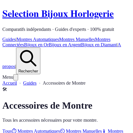
Selection Bijoux Horlogerie
Comparatifs indépendants · Guides d'experts · 100% gratuit
Guides
|
Montres Automatiques
Montres Manuelles
Montres
Connectées
Bijoux en Or
Bijoux en Argent
Bijoux en Diamant
|
A
propos
|
Rechercher
Menu
Accueil
Guides
Accessoires de Montre
🛠️
Accessoires de Montre
Tous les accessoires nécessaires pour votre montre.
Tous
⏱️
Montres Automatiques
⏲️
Montres Manuelles
📱
Montres