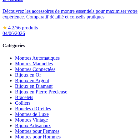
Découvrez les accessoires de montre essentiels pour maximiser votre
expérience. Comparatif détaillé et conseils pratiques.
★
4.2
/5
6
produits
04/06/2026
Catégories
Montres Automatiques
Montres Manuelles
Montres Connectées
Bijoux en Or
Bijoux en Argent
Bijoux en Diamant
Bijoux en Pierre Précieuse
Bracelets
Colliers
Boucles d'Oreilles
Montres de Luxe
Montres Vintage
Bijoux Artisanaux
Montres pour Femmes
Montres pour Hommes