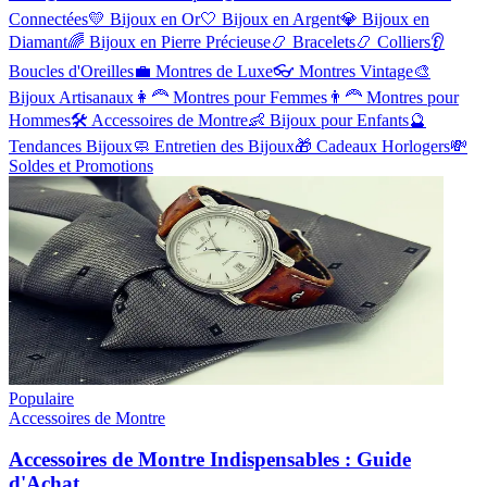
Connectées
💛
Bijoux en Or
🤍
Bijoux en Argent
💎
Bijoux en
Diamant
🌈
Bijoux en Pierre Précieuse
📿
Bracelets
📿
Colliers
👂
Boucles d'Oreilles
💼
Montres de Luxe
👓
Montres Vintage
🎨
Bijoux Artisanaux
👩‍🦰
Montres pour Femmes
👨‍🦰
Montres pour
Hommes
🛠️
Accessoires de Montre
👶
Bijoux pour Enfants
🔮
Tendances Bijoux
🧼
Entretien des Bijoux
🎁
Cadeaux Horlogers
💸
Soldes et Promotions
Populaire
Accessoires de Montre
Accessoires de Montre Indispensables : Guide
d'Achat