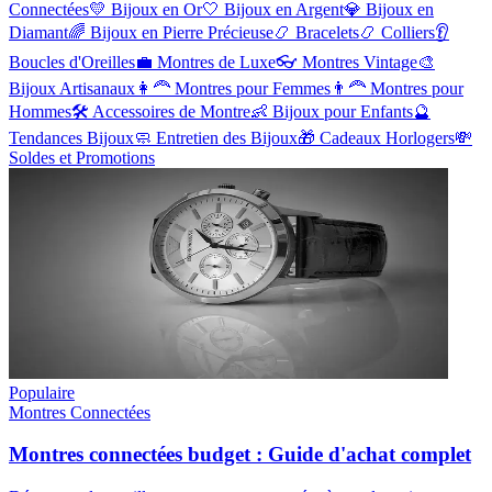
Connectées
💛
Bijoux en Or
🤍
Bijoux en Argent
💎
Bijoux en
Diamant
🌈
Bijoux en Pierre Précieuse
📿
Bracelets
📿
Colliers
👂
Boucles d'Oreilles
💼
Montres de Luxe
👓
Montres Vintage
🎨
Bijoux Artisanaux
👩‍🦰
Montres pour Femmes
👨‍🦰
Montres pour
Hommes
🛠️
Accessoires de Montre
👶
Bijoux pour Enfants
🔮
Tendances Bijoux
🧼
Entretien des Bijoux
🎁
Cadeaux Horlogers
💸
Soldes et Promotions
Populaire
Montres Connectées
Montres connectées budget : Guide d'achat complet