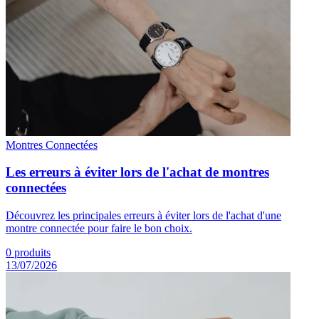
Montres Connectées
Les erreurs à éviter lors de l'achat de montres
connectées
Découvrez les principales erreurs à éviter lors de l'achat d'une
montre connectée pour faire le bon choix.
0
produits
13/07/2026