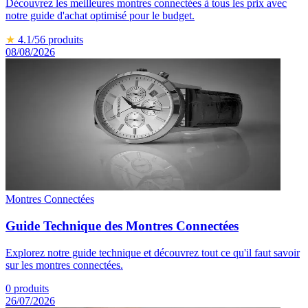
Découvrez les meilleures montres connectées à tous les prix avec
notre guide d'achat optimisé pour le budget.
★
4.1
/5
6
produits
08/08/2026
Montres Connectées
Guide Technique des Montres Connectées
Explorez notre guide technique et découvrez tout ce qu'il faut savoir
sur les montres connectées.
0
produits
26/07/2026