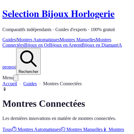
Selection Bijoux Horlogerie
Comparatifs indépendants · Guides d'experts · 100% gratuit
Guides
|
Montres Automatiques
Montres Manuelles
Montres
Connectées
Bijoux en Or
Bijoux en Argent
Bijoux en Diamant
|
A
propos
|
Rechercher
Menu
Accueil
Guides
Montres Connectées
📱
Montres Connectées
Les dernières innovations en matière de montres connectées.
Tous
⏱️
Montres Automatiques
⏲️
Montres Manuelles
📱
Montres