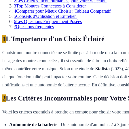
2
Les Critères Incontournables pour Votre Sélection
3
Top Montres Connectées à Considérer
4
Comparer pour Mieux Choisir : Tableau Comparatif
5
Conseils d'Utilisation et Entretien
6
Les Questions Fréquemment Posées
?
Questions fréquentes
1
L'Importance d'un Choix Éclairé
Choisir une montre connectée ne se limite pas à la mode ou à la marque
l'usage des montres connectées, il est essentiel de faire un choix réfl
même contrôler votre musique. Selon une étude de
Statista
(2023), 40
chaque fonctionnalité peut impacter votre routine. Cette décision doit
notifications et une autonomie de batterie accrue. En définitive, consid
2
Les Critères Incontournables pour Votre 
Voici les critères essentiels à prendre en compte pour choisir votre mo
Autonomie de la batterie
: Une autonomie d'au moins 2 à 3 jours