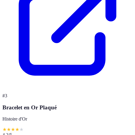
#
3
Bracelet en Or Plaqué
Histoire d'Or
★
★
★
★
★
4.2
/5