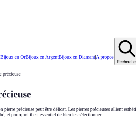
s
Bijoux en Or
Bijoux en Argent
Bijoux en Diamant
|
A propos
|
Recherche
e précieuse
récieuse
en pierre précieuse peut être délicat. Les pierres précieuses allient est
, et pourquoi il est essentiel de bien les sélectionner.